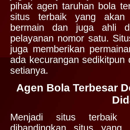
pihak agen taruhan bola t
situs terbaik yang aka
bermain dan juga ahli d
pelayanan nomor satu. Situ
juga memberikan permaina
ada kecurangan sedikitpun
setianya.
Agen Bola Terbesar 
Di
Menjadi situs terbaik 
dibandingkan situs yang