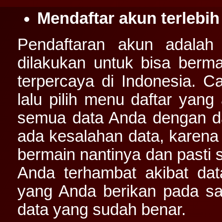
Mendaftar akun terlebih
Pendaftaran akun adalah
dilakukan untuk bisa berma
terpercaya di Indonesia. Car
lalu pilih menu daftar yang 
semua data Anda dengan d
ada kesalahan data, karena
bermain nantinya dan pasti 
Anda terhambat akibat dat
yang Anda berikan pada sa
data yang sudah benar.