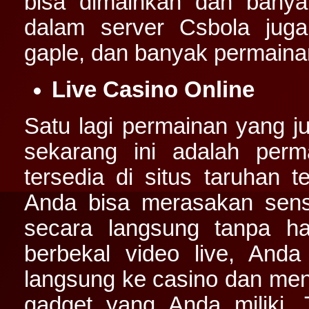
bisa dimainkan dan banya
dalam server Csbola juga
gaple, dan banyak permainan
Live Casino Online
Satu lagi permainan yang j
sekarang ini adalah perm
tersedia di situs taruhan t
Anda bisa merasakan sens
secara langsung tanpa ha
berbekal video live, And
langsung ke casino dan men
gadget yang Anda miliki.