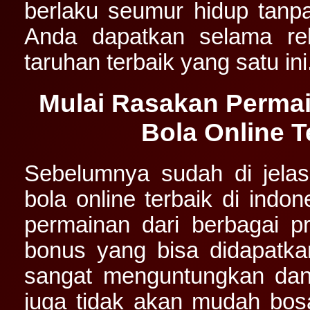
berlaku seumur hidup tanp
Anda dapatkan selama rek
taruhan terbaik yang satu ini
Mulai Rasakan Permai
Bola Online T
Sebelumnya sudah di jela
bola online terbaik di in
permainan dari berbagai pr
bonus yang bisa didapatka
sangat menguntungkan dan s
juga tidak akan mudah bos