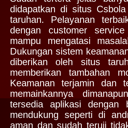
didapatkan di situs Csbo
taruhan. Pelayanan terbai
dengan customer service 
mampu mengatasi masala
Dukungan sistem keamanan t
diberikan oleh situs tar
memberikan tambahan mo
Keamanan terjamin dan te
memainkannya dimanapu
tersedia aplikasi dengan
mendukung seperti di and
aman dan sudah teruji tid